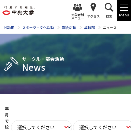
対象者別
Menu
アクセス
検索
メニュー
HOME
スポーツ・文化活動
部会活動
卓球部
ニュース
サークル・部会活動
News
年
月
で
絞