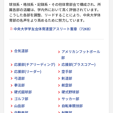
球技系・格技系・記録系・その他体育部会で構成され、所
属各部の活躍は、学内外において高く評価されています。
こうした各部を調整、リードすることにより、中央大学体
育部の名声をより高めるために努力しています。
中央大学学友会体育連盟アスリート憲章（72KB）
合気道部
アメリカンフットボール
部
応援部(チアリーディング)
応援部(ブラスコアー)
応援部(リーダー)
空手部
弓道部
剣道部
拳法部
航空部
硬式庭球部
硬式野球部
ゴルフ部
サッカー部
山岳部
自転車競技部
自動車部
射撃部