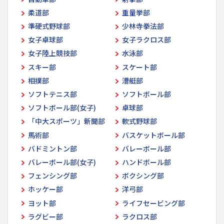
柔道部
重量挙部
準硬式野球部
少林寺拳法部
女子卓球部
女子ラクロス部
女子陸上競技部
水泳部
スキー部
スケート部
相撲部
漕艇部
ソフトテニス部
ソフトボール部
ソフトボール部(女子)
卓球部
「中大スポーツ」新聞部
軟式野球部
馬術部
バスケットボール部
バドミントン部
バレーボール部
バレーボール部(女子)
ハンドボール部
フェンシング部
ボクシング部
ホッケー部
洋弓部
ヨット部
ライフセービング部
ラグビー部
ラクロス部