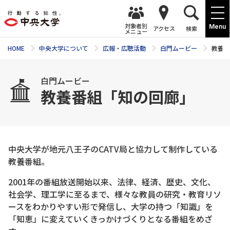
対象者別
Menu
アクセス
検索
メニュー
HOME
中央大学について
広報・広聴活動
白門ムービー
教養番
白門ムービー
教養番組「知の回廊」
中央大学が地元八王子のCATV局と協力して制作している
教養番組。
2001年の番組放送開始以来、法律、経済、歴史、文化、
社会学、理工学に至るまで、様々な教員の研究・教育リソ
ースをわかりやすい形で発信し、大学の持つ「知識」を
「知恵」に変えていくきっかけづくりとなる番組をめざ