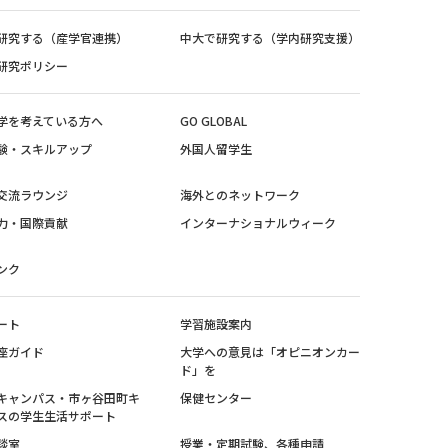
研究する（産学官連携）
中大で研究する（学内研究支援）
研究ポリシー
学を考えている方へ
GO GLOBAL
験・スキルアップ
外国人留学生
交流ラウンジ
海外とのネットワーク
力・国際貢献
インターナショナルウィーク
ンク
ート
学習施設案内
座ガイド
大学への意見は「オピニオンカー
ド」を
キャンパス・市ヶ谷田町キ
保健センター
スの学生生活サポート
談室
授業・定期試験、各種申請