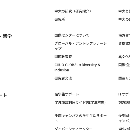
中大の研究（研究紹介）
中大と
研究所
中大の
・留学
国際センターについて
海外留
グローバル・アントレプレナーシ
資格試
ップ
国際教育寮
異文化
CHUO GLOBAL x Diversity &
国際協
Inclusion
研究者交流
関連リ
ート
在学生サポート
ITサポ
学外施設利用ガイド(在学生対象)
課外講
多摩キャンパスの学生生活サポー
後楽園
ト
ャンパ
ダイバーシティセンター
学生相