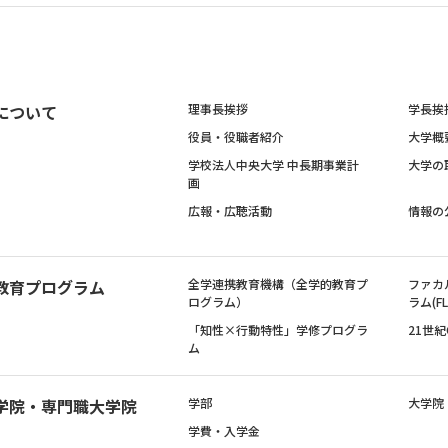
について
理事長挨拶
学長挨
役員・役職者紹介
大学概
学校法人中央大学 中長期事業計
大学の
画
広報・広聴活動
情報の
教育プログラム
全学連携教育機構（全学的教育プ
ファカ
ログラム）
ラム(FL
「知性×行動特性」学修プログラ
21世
ム
学院・専門職大学院
学部
大学院
学費・入学金