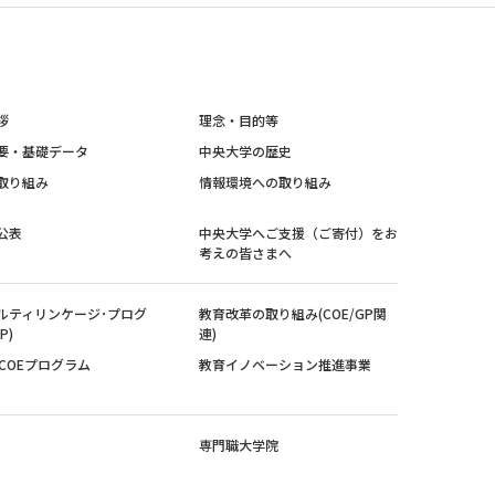
拶
理念・目的等
要・基礎データ
中央大学の歴史
取り組み
情報環境への取り組み
公表
中央大学へご支援（ご寄付）をお
考えの皆さまへ
ルティリンケージ･プログ
教育改革の取り組み(COE/GP関
P)
連)
紀COEプログラム
教育イノベーション推進事業
専門職大学院