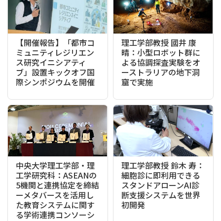
【開催報告】「都市コ
理工学部教授 國井 康
ミュニティレジリエン
晴：小型ロボット群に
ス研究イニシアティ
よる協調探査実験をオ
ブ」設置キックオフ国
ーストラリアの地下洞
際シンポジウムを開催
窟で実施
中央大学理工学部・理
理工学部教授 鈴木 寿：
工学研究科：ASEANの
細胞診に即利用できる
5機関と連携協定を締結
スタンドアローンAI診
ーメタバースを活用し
断支援システムを世界
た教育システムに関す
初開発
る学術連携コンソーシ