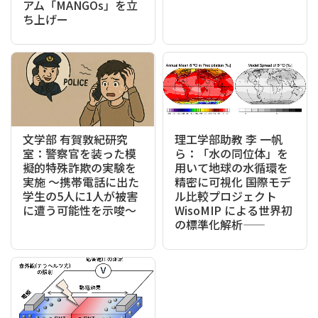
アム「MANGOs」を立
ち上げー
文学部 有賀敦紀研究
理工学部助教 李 一帆
室：警察官を装った模
ら：「水の同位体」を
擬的特殊詐欺の実験を
用いて地球の水循環を
実施 ～携帯電話に出た
精密に可視化 ――国際モデ
学生の5人に1人が被害
ル比較プロジェクト
に遭う可能性を示唆～
WisoMIP による世界初
の標準化解析――