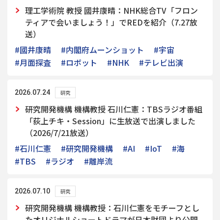
理工学術院 教授 國井康晴：NHK総合TV「フロン
ティアで会いましょう！」でREDを紹介（7.27放
送）
#國井康晴
#内閣府ムーンショット
#宇宙
#月面探査
#ロボット
#NHK
#テレビ出演
2026.07.24
研究
研究開発機構 機構教授 石川仁憲：TBSラジオ番組
「荻上チキ・Session」に生放送で出演しました
（2026/7/21放送）
#石川仁憲
#研究開発機構
#AI
#IoT
#海
#TBS
#ラジオ
#離岸流
2026.07.10
研究
研究開発機構 機構教授：石川仁憲をモチーフとし
たオリジナルショートドラマが日本財団より公開