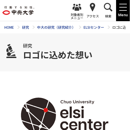
対象者別
Menu
アクセス
検索
メニュー
HOME
研究
中大の研究（研究紹介）
ELSIセンター
ロゴに込め
研究
ロゴに込めた想い