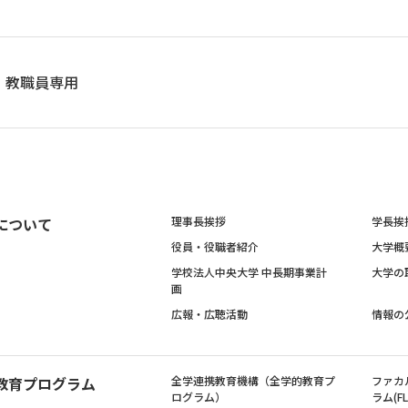
教職員専用
について
理事長挨拶
学長挨
役員・役職者紹介
大学概
学校法人中央大学 中長期事業計
大学の
画
広報・広聴活動
情報の
教育プログラム
全学連携教育機構（全学的教育プ
ファカ
ログラム）
ラム(FL