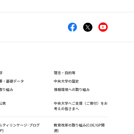
拶
理念・目的等
要・基礎データ
中央大学の歴史
取り組み
情報環境への取り組み
公表
中央大学へご支援（ご寄付）をお
考えの皆さまへ
ルティリンケージ･プログ
教育改革の取り組み(COE/GP関
P)
連)