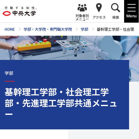
対象者別
Menu
アクセス
検索
メニュー
HOME
学部・大学院・専門職大学院
学部
基幹理工学部・社会理工
学部
基幹理工学部・社会理工学
部・先進理工学部共通メニュ
ー