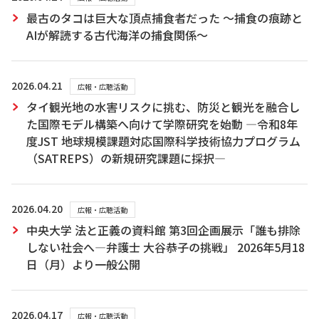
最古のタコは巨大な頂点捕食者だった ～捕食の痕跡と
AIが解読する古代海洋の捕食関係～
2026.04.21
広報・広聴活動
タイ観光地の水害リスクに挑む、防災と観光を融合し
た国際モデル構築へ向けて学際研究を始動 ―令和8年
度JST 地球規模課題対応国際科学技術協力プログラム
（SATREPS）の新規研究課題に採択―
2026.04.20
広報・広聴活動
中央大学 法と正義の資料館 第3回企画展示「誰も排除
しない社会へ―弁護士 大谷恭子の挑戦」 2026年5月18
日（月）より一般公開
2026.04.17
広報・広聴活動