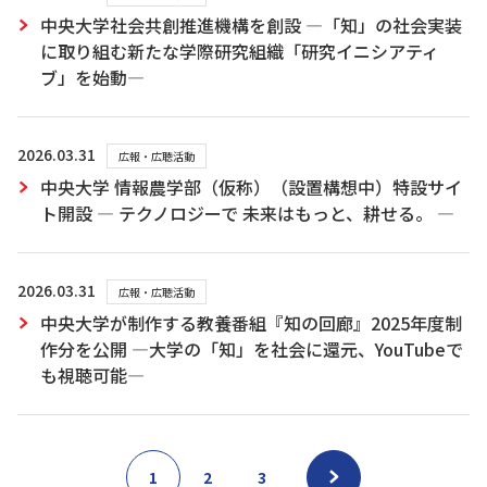
中央大学社会共創推進機構を創設 ―「知」の社会実装
に取り組む新たな学際研究組織「研究イニシアティ
ブ」を始動―
2026.03.31
広報・広聴活動
中央大学 情報農学部（仮称）（設置構想中）特設サイ
ト開設 ― テクノロジーで 未来はもっと、耕せる。 ―
2026.03.31
広報・広聴活動
中央大学が制作する教養番組『知の回廊』2025年度制
作分を公開 ―大学の「知」を社会に還元、YouTubeで
も視聴可能―
1
2
3