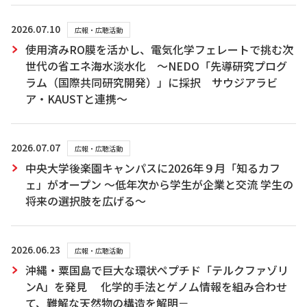
2026.07.10
広報・広聴活動
使用済みRO膜を活かし、電気化学フェレートで挑む次
世代の省エネ海水淡水化 ～NEDO「先導研究プログ
ラム（国際共同研究開発）」に採択 サウジアラビ
ア・KAUSTと連携～
2026.07.07
広報・広聴活動
中央大学後楽園キャンパスに2026年９月「知るカフ
ェ」がオープン ～低年次から学生が企業と交流 学生の
将来の選択肢を広げる～
2026.06.23
広報・広聴活動
沖縄・粟国島で巨大な環状ペプチド「テルクファゾリ
ンA」を発見 化学的手法とゲノム情報を組み合わせ
て、難解な天然物の構造を解明－