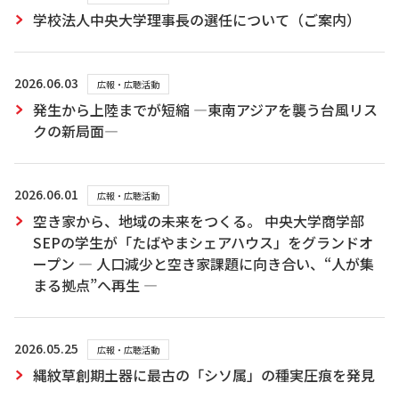
学校法人中央大学理事長の選任について（ご案内）
2026.06.03
広報・広聴活動
発生から上陸までが短縮 ―東南アジアを襲う台風リス
クの新局面―
2026.06.01
広報・広聴活動
空き家から、地域の未来をつくる。 中央大学商学部
SEPの学生が「たばやまシェアハウス」をグランドオ
ープン ― 人口減少と空き家課題に向き合い、“人が集
まる拠点”へ再生 ―
2026.05.25
広報・広聴活動
縄紋草創期土器に最古の「シソ属」の種実圧痕を発見