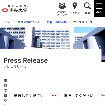
対象者別
Menu
アクセス
検索
メニュー
HOME
中央大学について
広報・広聴活動
プレスリリース
Press Release
プレスリリース
年
月
で
絞
り