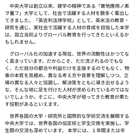
中央大学は創立以来、建学の精神である「實地應用ノ素
ヲ養フ」大学として、社会で活躍する人材を数多く輩出し
てきました。「英吉利法律学校」として、英米法の教育・
研究を通じ、実社会で活躍する人材の育成を目指した本学
は、設立当初よりグローバル教育を行ってきたといえるか
もしれません。
グローバル化の加速する現在、世界の流動性はかつてな
く高まっています。だからこそ、ただ流されるのでもな
く、ただ自分の都合や利益だけを主張するのでもなく、物
事の本質を見極め、異なる考え方や背景を理解しつつ、立
場の異なる人々と協調し、解決策をともに導き出せるよう
な、そんな地に足を付けた人材が求められているのではな
いでしょうか。そこに、中央大学が培ってきた教育が果た
す役割があるといえます。
世界各国の大学・研究所と国際的な学術交流を展開する
中央大学では、世界各国の協定校と学生交換を実施し、学
生間の交流も深めています。 本学には、１年間または半