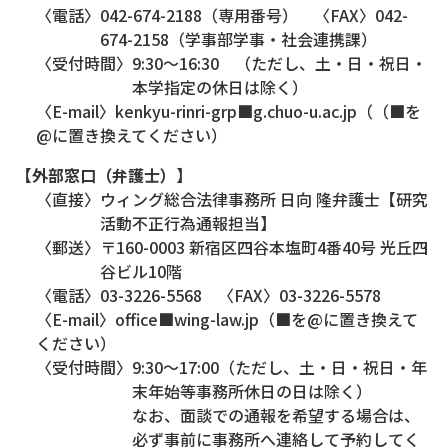
〈電話〉042-674-2188（専用番号） 〈FAX〉042-
674-2158（学事部学事・社会連携課）
〈受付時間〉9:30～16:30 （ただし、土・日・祝日・
本学指定の休日は除く）
〈E-mail〉kenkyu-rinri-grp■g.chuo-u.ac.jp（（■を
@に置き換えてください）
【外部窓口（弁護士）】
〈直接〉ウィング総合法律事務所 日向 隆弁護士【研究
活動不正行為通報担当】
〈郵送〉〒160-0003 新宿区四谷本塩町4番40号 光丘四
谷ビル10階
〈電話〉03-3226-5568 〈FAX〉03-3226-5578
〈E-mail〉office■wing-law.jp（■を@に置き換えて
ください）
〈受付時間〉9:30～17:00（ただし、土・日・祝日・年
末年始等事務所休日の日は除く）
なお、面談での通報を希望する場合は、
必ず事前に事務所へ連絡して予約してく