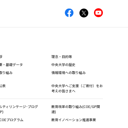
拶
理念・目的等
要・基礎データ
中央大学の歴史
取り組み
情報環境への取り組み
公表
中央大学へご支援（ご寄付）をお
考えの皆さまへ
ルティリンケージ･プログ
教育改革の取り組み(COE/GP関
P)
連)
紀COEプログラム
教育イノベーション推進事業