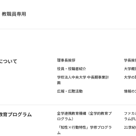
教職員専用
について
理事長挨拶
学長挨
役員・役職者紹介
大学概
学校法人中央大学 中長期事業計
大学の
画
広報・広聴活動
情報の
教育プログラム
全学連携教育機構（全学的教育プ
ファカ
ログラム）
ラム(FL
「知性×行動特性」学修プログラ
21世
ム