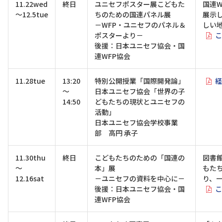
11.22wed
終日
ユニセフポスター展こどもた
国連
～12.5tue
ちのための国連パネル展
展示
－WFP・ユニセフのパネル＆
しい
ポスターより－
こ
後援：日本ユニセフ協会・国
連WFP協会
11.28tue
13:20
特別公開授業「国際開発論」
経
～
日本ユニセフ協会「世界の子
14:50
どもたちの現状とユニセフの
活動」
日本ユニセフ協会学校事業
部 高円 承子
11.30thu
終日
こどもたちのための「国連の
図書
～
本」展
もた
12.16sat
－ユニセフの資料を中心に－
り、
後援：日本ユニセフ協会・国
こ
連WFP協会