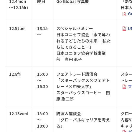
12.4mon
終日
Go Global 写真展
「あ
～12.15fri
日本
G
12.5tue
18:15
スペシャルセミナー
U
～
日本ユニセフ協会「水で奪わ
れる子どもたちの未来 －私た
ちにできること－」
日本ユニセフ協会学校事業
部 高円 承子
12.8fri
15:00
フェアトレード講演会
スタ
～
「スターバックス×フェアト
トレ
16:30
レード×中央大学」
フ
スターバックスコーヒー 田
原 象二郎
12.13wed
15:00
講演＆座談会
グロ
～
「グローバルキャリアを考え
内容
18:00
る」
キャ