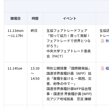
開催日
時間
イベント
11.13mon
終日
生協フェアトレードフェア
生協
～11.17fri
「知って協力！買って貢献！
トレ
フェアトレードで世界とつな
秋
がろう」
中央大学フェアトレード委員
会（FACT）
11.14tue
13:20
特別公開授業 「国際開発論」
経
～
国連世界食糧計画（WFP）協
14:50
会「食糧を届ける －貧困、災
害、紛争の中で－」
国連世界食糧計画WFP協会理
事・国連世 界食糧計画 (WFP)
元アジア地域局長 忍足 謙朗