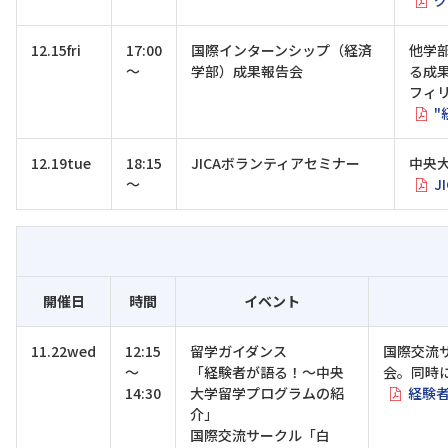
グ
12.15fri
17:00
国際インターンシップ（経済
他学
～
学部）成果報告会
る成
フィ
"
12.19tue
18:15
JICAボランティアセミナー
中央
～
J
開催日
時間
イベント
11.22wed
12:15
留学ガイダンス
国際交流
～
「経験者が語る！～中央
会。同時
14:30
大学留学プログラムの紹
経験
介」
国際交流サークル「白