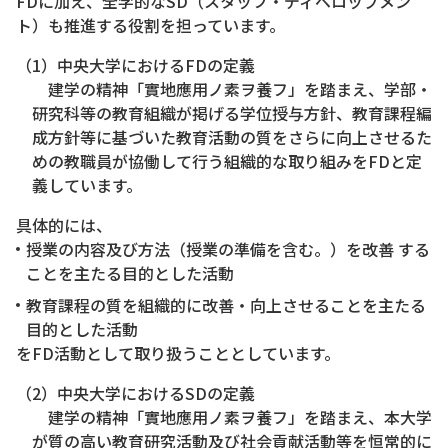
FDに加え、全学的なSD（スタッフ・ディベロップメン
ト）も推進する役割を担っています。
（1）中央大学におけるFDの定義
建学の精神「實地應用ノ素ヲ養フ」を踏まえ、学部・
研究科等の教育組織が掲げる学位授与方針、教育課程編
成方針等に基づいた教育活動の質をさらに向上させるた
めの教職員が協働して行う組織的な取り組みをFDと定
義しています。
具体的には、
授業の内容及び方法（授業の準備を含む。）を改善 する
ことを主たる目的とした活動
教育課程の質を組織的に改善・向上させることを主たる
目的とした活動
をFD活動として取り扱うこととしています。
（2）中央大学におけるSDの定義
建学の精神「實地應用ノ素ヲ養フ」を踏まえ、本大学
が質の高い教育研究活動及び社会貢献活動等を恒常的に