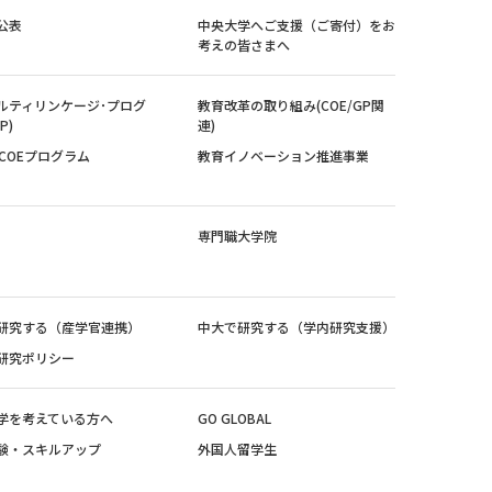
公表
中央大学へご支援（ご寄付）をお
考えの皆さまへ
ルティリンケージ･プログ
教育改革の取り組み(COE/GP関
P)
連)
紀COEプログラム
教育イノベーション推進事業
専門職大学院
研究する（産学官連携）
中大で研究する（学内研究支援）
研究ポリシー
学を考えている方へ
GO GLOBAL
験・スキルアップ
外国人留学生