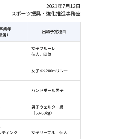
2021年7月13日
スポーツ振興・強化推進事務室
/卒業年
出場予定種目
所属）
女子フルーレ
個人、団体
女子4×200mリレー
）
ハンドボール男子
卒
男子ウェルター級
（63-69kg）
卒
ルディング
女子サーブル 個人