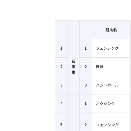
競技名
1
1
フェンシング
在
2
学
2
競泳
生
3
3
ハンドボール
4
1
ボクシング
5
2
フェンシング