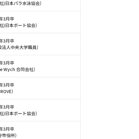
一社)日本パラ水泳協会）
6年3月卒
公社)日本ボート協会）
6年3月卒
校法人中央大学職員）
4年3月卒
ue Wych 合同会社）
2年3月卒
GROVE）
4年3月卒
公社)日本ボート協会）
1年3月卒
分市役所）