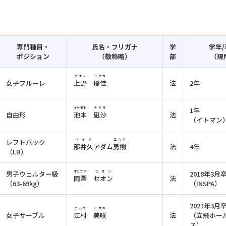
専門種目・
氏名・フリガナ
学
学年
ポジション
（敬称略）
部
（現
ウエノ
ユウカ
女子フルーレ
上野
優佳
法
2年
イケモト
ナギサ
1年
自由形
池本
凪沙
法
（イトマン
レフトバック
ベイグ
ユウキ
部井久
アダム
勇樹
法
4年
（LB）
男子ウェルター級
オカザワ
セオン
2018年3月
岡澤
セオン
法
（63-69kg）
（INSPA）
2021年3月
エムラ
ミサキ
女子サーブル
江村
美咲
法
（立飛ホー
ス）