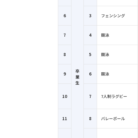
6
3
フェンシング
7
4
競泳
8
5
競泳
卒
9
6
競泳
業
生
10
7
7人制ラグビー
11
8
バレーボール