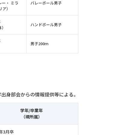
レー・ ミラ
バレーボール男子
リア）
卒
ハンドボール男子
体）
卒
男子200ｍ
本学出身部会からの情報提供等による。
学年/卒業年
（現所属）
7年3月卒