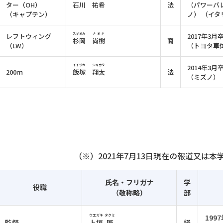
ター（OH）
石川
祐希
法
（パワーバ
（キャプテン）
ノ） （イタ
レフトウィング
スギオカ
ナオキ
2017年3月
杉岡
尚樹
商
（LW）
（トヨタ車
イイヅカ
ショウタ
2014年3月
200ｍ
飯塚
翔太
法
（ミズノ）
（※）2021年7月13日現在の報道又は
氏名・フリガナ
学
役職
（敬称略）
部
ウエガキ
タクミ
199
監督
上垣
匠
経