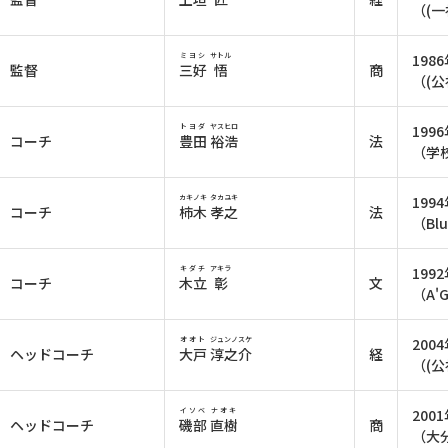
（(
ミヨシ
サトル
198
監督
三好
悟
商
（(
トヨダ
ヤスヒロ
199
コーチ
豊田
裕浩
法
（学
カキノキ
タカユキ
199
コーチ
柿木
孝之
法
（Bl
キダチ
アキラ
199
コーチ
木立
彰
文
（A'
オオト
ジュンノスケ
200
ヘッドコーチ
大戸
淳之介
経
（(
イソベ
ナオキ
200
ヘッドコーチ
磯部
直樹
商
（大