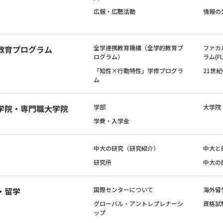
広報・広聴活動
情報の
教育プログラム
全学連携教育機構（全学的教育プ
ファカ
ログラム）
ラム(FL
「知性×行動特性」学修プログラ
21世
ム
学院・専門職大学院
学部
大学院
学費・入学金
中大の研究（研究紹介）
中大と
研究所
中大の
・留学
国際センターについて
海外留
グローバル・アントレプレナーシ
資格試
ップ