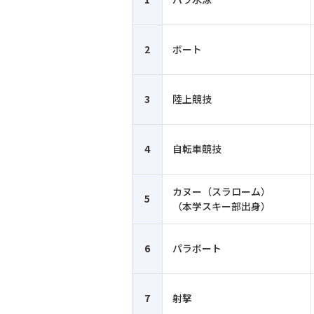
2
ボート
3
陸上競技
4
自転車競技
カヌー（スラローム）
5
（本学スキー部出身）
6
パラボート
7
射撃