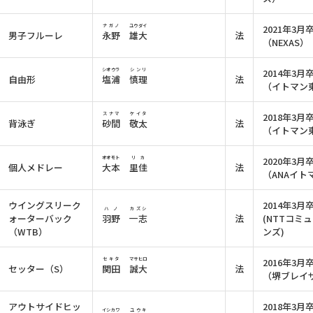
ナガノ
ユウダイ
2021年3月
男子フルーレ
永野
雄大
法
（NEXAS）
シオウラ
シンリ
2014年3月
自由形
塩浦
慎理
法
（イトマン
スナマ
ケイタ
2018年3月
背泳ぎ
砂間
敬太
法
（イトマン
オオモト
リカ
2020年3月
個人メドレー
大本
里佳
法
（ANAイト
ウイングスリーク
2014年3月
ハノ
カズシ
ォーターバック
羽野
一志
法
(NTTコミ
（WTB）
ンズ)
セキタ
マサヒロ
2016年3月
セッター（S）
関田
誠大
法
（堺ブレイ
アウトサイドヒッ
2018年3月
イシカワ
ユウキ