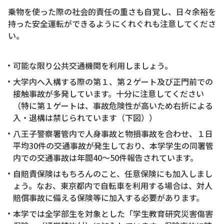
乗物を使った際の社会的責任の重さも自覚し、日々余裕を
持った安全運転ができるようにくれぐれも注意してくださ
い。
可能な限り公共交通機関を利用しましょう。
大学内へ入構する際の第１、第２ゲート及び正門前での
接触事故が多発しています。十分に注意してください
（特に第１ゲートは、事故危険性が高いため右折による
入・退構は禁じられています（下図））
八王子警察署管内で人身事故と物損事故を合わせ、１日
平均30件の交通事故が発生しており、本学学生の同署管
内での交通事故は年間40～50件報告されています。
自賠責保険はもちろんのこと、任意保険にも加入しまし
ょう。なお、東京都内で自転車を利用する場合は、対人
賠償事故に備える保険等に加入する必要があります。
本学では全学部生を対象とした「学生教育研究災害傷害