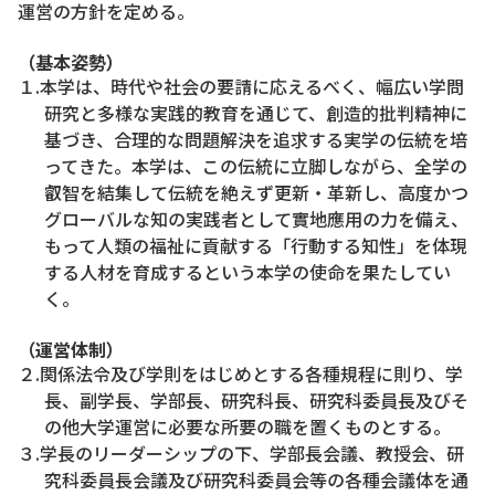
運営の方針を定める。
（基本姿勢）
１.本学は、時代や社会の要請に応えるべく、幅広い学問
研究と多様な実践的教育を通じて、創造的批判精神に
基づき、合理的な問題解決を追求する実学の伝統を培
ってきた。本学は、この伝統に立脚しながら、全学の
叡智を結集して伝統を絶えず更新・革新し、高度かつ
グローバルな知の実践者として實地應用の力を備え、
もって人類の福祉に貢献する「行動する知性」を体現
する人材を育成するという本学の使命を果たしてい
く。
（運営体制）
２.関係法令及び学則をはじめとする各種規程に則り、学
長、副学長、学部長、研究科長、研究科委員長及びそ
の他大学運営に必要な所要の職を置くものとする。
３.学長のリーダーシップの下、学部長会議、教授会、研
究科委員長会議及び研究科委員会等の各種会議体を通