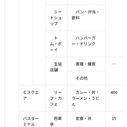
ニー
パン・弁当・
ドショ
飲料
ップ
ト
ハンバーガ
ム・ボ
ー・ドリンク
ーイ
生協
書籍・購買
―
店舗
その他
Ｃスクエ
リー
カレー・丼・
400
ア
フ・カ
ラーメン・うど
フェ
ん
バスター
芭巣
定食・丼
15
ミナル
亭