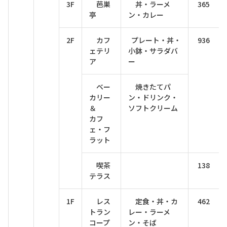
3F
芭巣
丼・ラーメ
365
亭
ン・カレー
2F
カフ
プレート・丼・
936
ェテリ
小鉢・サラダバ
ア
ー
ベー
焼きたてパ
カリー
ン・ドリンク・
＆
ソフトクリーム
カフ
ェ・フ
ラット
喫茶
138
テラス
1F
レス
定食・丼・カ
462
トラン
レー・ラーメ
コープ
ン・そば