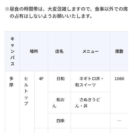
※昼食の時間帯は、大変混雑しますので、食事以外での席
の占有はしないようお願いいたします。
キ
ャ
ン
場所
店名
メニュー
席数
パ
ス
多
ヒ
4F
日和
ネギトロ丼・
1060
摩
ル
和スイーツ
ト
ッ
和お
さぬきうど
プ
ん
ん・丼
四季
―