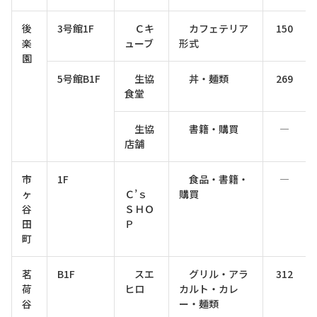
後
3号館1F
Ｃキ
カフェテリア
150
楽
ューブ
形式
園
5号館B1F
生協
丼・麺類
269
食堂
生協
書籍・購買
―
店舗
市
1F
食品・書籍・
―
ヶ
Ｃ’ｓ
購買
谷
ＳＨＯ
田
Ｐ
町
茗
B1F
スエ
グリル・アラ
312
荷
ヒロ
カルト・カレ
谷
ー・麺類