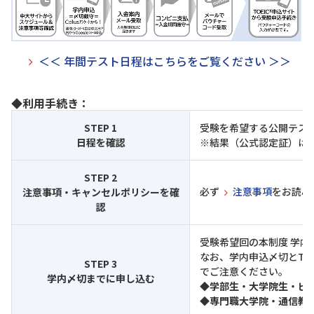
＜＜ 年間テスト日程はこちらをご覧ください ＞＞
◆利用手続き：
STEP 1
受験を希望する公開テス
日程を確認
※結果（公式認定証）は
STEP 2
必ず
注意事項
をお読み
注意事項・キャンセルポリシーを確
認
受験希望回の本制度 学
なお、学内申込〆切とTO
STEP 3
でご注意ください。
学内〆切までに申し込む
◆学部生・大学院生・ビ
◆専門職大学院・通信教