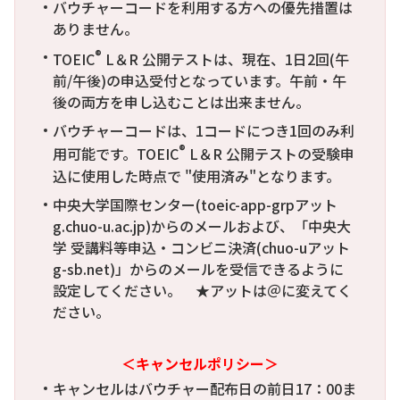
バウチャーコードを利用する方への優先措置は
ありません。
®
TOEIC
L＆R 公開テストは、現在、1日2回(午
前/午後)の申込受付となっています。午前・午
後の両方を申し込むことは出来ません。
バウチャーコードは、1コードにつき1回のみ利
®
用可能です。TOEIC
L＆R 公開テストの受験申
込に使用した時点で "使用済み"となります。
中央大学国際センター(toeic-app-grpアット
g.chuo-u.ac.jp)からのメールおよび、「中央大
学 受講料等申込・コンビニ決済(chuo-uアット
g-sb.net)」からのメールを受信できるように
設定してください。 ★アットは＠に変えてく
ださい。
＜キャンセルポリシー＞
キャンセルはバウチャー配布日の前日17：00ま