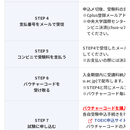
申込〆切後、受験料の支
※Cplus登録メールア
STEP 4
※中央大学国際センター(to
支払番号をメールで受信
ンビニ決済(chuo-u
てください。
STEP4で受信したメー
STEP 5
してください。
コンビニで受験料を支払う
※お支払いの際には決済手
入金期間内に受講料納入が完
STEP 6
u.ac.jp)で配布します
バウチャーコードを
※STEP4と同じメール
受け取る
※バウチャーコード毎に
バウチャーコードを購入し
各自受験申込手続きを行
STEP 7
TOEIC申込サイト
試験に申し込む
バウチャーコードの入