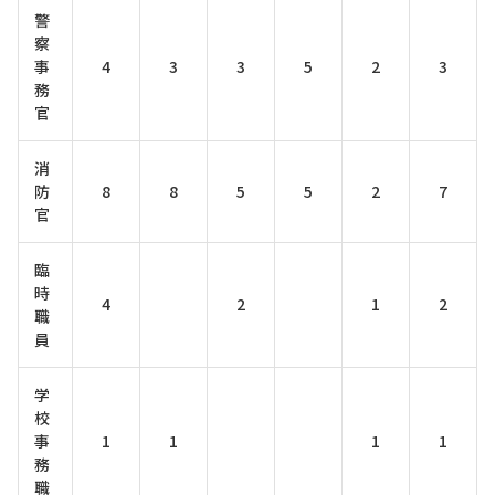
警
察
事
4
3
3
5
2
3
務
官
消
防
8
8
5
5
2
7
官
臨
時
4
2
1
2
職
員
学
校
事
1
1
1
1
務
職