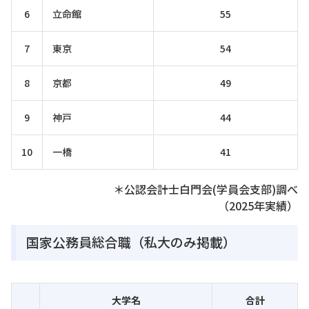
6
立命館
55
7
東京
54
8
京都
49
9
神戸
44
10
一橋
41
＊公認会計士白門会(学員会支部)調べ
（2025年実績）
国家公務員総合職（私大のみ掲載）
大学名
合計