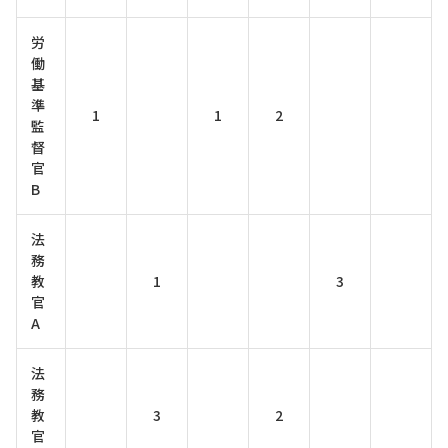
労
働
基
準
1
1
2
監
督
官
B
法
務
教
1
3
官
A
法
務
教
3
2
官