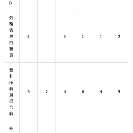
B
外
務
省
専
3
3
1
1
2
門
職
員
裁
判
所
職
6
2
4
6
4
5
員
総
合
職
裁