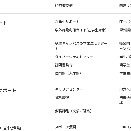
研究者交流
関連リ
ート
在学生サポート
ITサポ
学外施設利用ガイド(在学生対象)
課外講
多摩キャンパスの学生生活サポー
後楽園
ト
ャンパ
ダイバーシティセンター
学生相
証明書発行
奨学金
白門祭（大学祭）
学生生
サポート
キャリアセンター
地方へ
資格取得
法曹(
格
教職課程（文系／理系）
・文化活動
スポーツ振興
CHUO