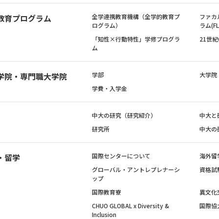
教育プログラム
全学連携教育機構（全学的教育プ
ファカ
ログラム）
ラム(FL
「知性×行動特性」学修プログラ
21世
ム
学院・専門職大学院
学部
大学院
学費・入学金
中大の研究（研究紹介）
中大と
研究所
中大の
・留学
国際センターについて
海外留
グローバル・アントレプレナーシ
資格試
ップ
国際教育寮
異文化
CHUO GLOBAL x Diversity &
国際協
Inclusion