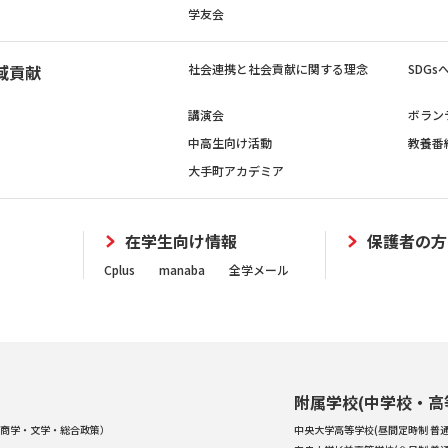
学友会
域貢献
社会連携と社会貢献に関する理念
SDG
講演会
ボラン
中高生向け活動
教養番
大手町アカデミア
在学生向け情報
保護者の方
Cplus
manaba
全学メール
附属学校(中学校・高
商学・文学・総合政策）
中央大学高等学校(昼間定時制 普通