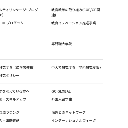
ルティリンケージ･プログ
教育改革の取り組み(COE/GP関
P)
連)
紀COEプログラム
教育イノベーション推進事業
専門職大学院
研究する（産学官連携）
中大で研究する（学内研究支援）
研究ポリシー
学を考えている方へ
GO GLOBAL
験・スキルアップ
外国人留学生
交流ラウンジ
海外とのネットワーク
力・国際貢献
インターナショナルウィーク