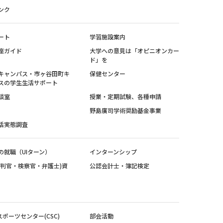
ンク
ート
学習施設案内
座ガイド
大学への意見は「オピニオンカー
ド」を
キャンパス・市ヶ谷田町キ
保健センター
スの学生生活サポート
談室
授業・定期試験、各種申請
野島廣司学術奨励基金事業
活実態調査
の就職（UIターン）
インターンシップ
裁判官・検察官・弁護士)資
公認会計士・簿記検定
スポーツセンター(CSC)
部会活動