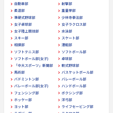
自動車部
射撃部
柔道部
重量挙部
準硬式野球部
少林寺拳法部
女子卓球部
女子ラクロス部
女子陸上競技部
水泳部
スキー部
スケート部
相撲部
漕艇部
ソフトテニス部
ソフトボール部
ソフトボール部(女子)
卓球部
「中大スポーツ」新聞部
軟式野球部
馬術部
バスケットボール部
バドミントン部
バレーボール部
バレーボール部(女子)
ハンドボール部
フェンシング部
ボクシング部
ホッケー部
洋弓部
ヨット部
ライフセービング部