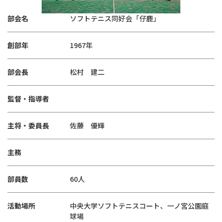
部会名
ソフトテニス同好会「仔鹿」
創部年
1967年
部会長
松村 建二
監督・指導者
主将・委員長
佐藤 優輝
主務
部員数
60人
活動場所
中央大学ソフトテニスコート、一ノ宮公園庭
球場