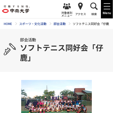
対象者別
Menu
アクセス
検索
メニュー
HOME
スポーツ・文化活動
部会活動
ソフトテニス同好会「仔鹿」
部会活動
ソフトテニス同好会「仔
鹿」