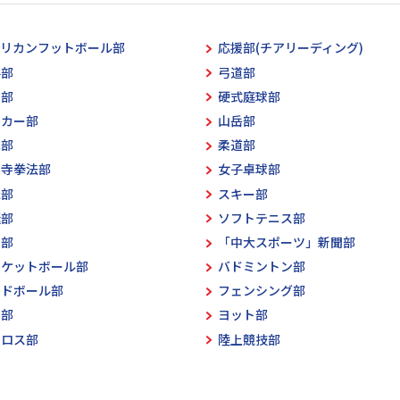
メリカンフットボール部
応援部(チアリーディング)
手部
弓道部
空部
硬式庭球部
ッカー部
山岳部
撃部
柔道部
林寺拳法部
女子卓球部
泳部
スキー部
艇部
ソフトテニス部
球部
「中大スポーツ」新聞部
スケットボール部
バドミントン部
ンドボール部
フェンシング部
弓部
ヨット部
クロス部
陸上競技部