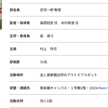
部会長
庄司一郎 教授
監督・指導者
島田稔彦 氏 水村直登 氏
主将・委員長
森 遥斗
主務
村上 怜花
部員数
31名
活動場所
主に首都圏近郊のアウトドアスポット
部室・連絡先
後楽園キャンパス・１号館1階・1023
chuo.
活動日時
月に1回