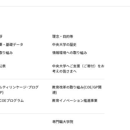
拶
理念・目的等
要・基礎データ
中央大学の歴史
取り組み
情報環境への取り組み
公表
中央大学へご支援（ご寄付）をお
考えの皆さまへ
ルティリンケージ･プログ
教育改革の取り組み(COE/GP関
P)
連)
紀COEプログラム
教育イノベーション推進事業
専門職大学院