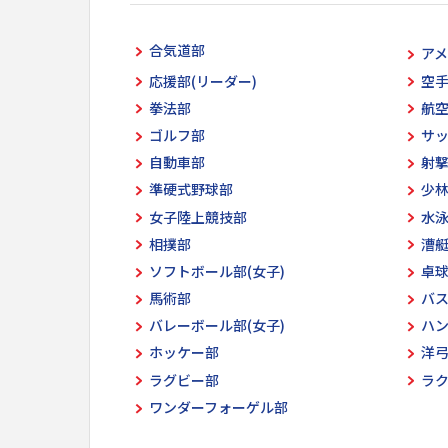
合気道部
ア
応援部(リーダー)
空
拳法部
航
ゴルフ部
サ
自動車部
射
準硬式野球部
少
女子陸上競技部
水
相撲部
漕
ソフトボール部(女子)
卓
馬術部
バ
バレーボール部(女子)
ハ
ホッケー部
洋
ラグビー部
ラ
ワンダーフォーゲル部