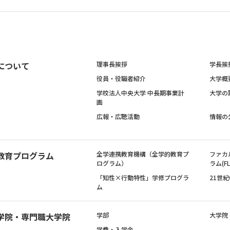
について
理事長挨拶
学長挨
役員・役職者紹介
大学概
学校法人中央大学 中長期事業計
大学の
画
広報・広聴活動
情報の
教育プログラム
全学連携教育機構（全学的教育プ
ファカ
ログラム）
ラム(FL
「知性×行動特性」学修プログラ
21世
ム
学院・専門職大学院
学部
大学院
学費・入学金