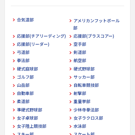
合気道部
アメリカンフットボール
部
応援部(チアリーディング)
応援部(ブラスコアー)
応援部(リーダー)
空手部
弓道部
剣道部
拳法部
航空部
硬式庭球部
硬式野球部
ゴルフ部
サッカー部
山岳部
自転車競技部
自動車部
射撃部
柔道部
重量挙部
準硬式野球部
少林寺拳法部
女子卓球部
女子ラクロス部
女子陸上競技部
水泳部
スキー部
スケート部