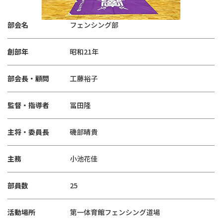
部会名
フェンシング部
創部年
昭和21年
部会長・顧問
工藤裕子
監督・指導者
冨田隆
主将・委員長
磯部晴貴
主務
小池花佳
部員数
25
活動場所
第一体育館フェンシング道場