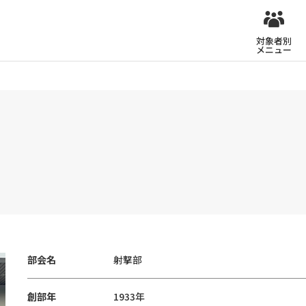
対象者別
メニュー
部会名
射撃部
創部年
1933年