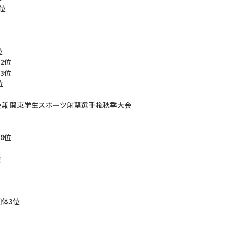
位
位
2位
3位
位
会兼 関東学生スポーツ射撃選手権秋季大会
8位
会
団体3位