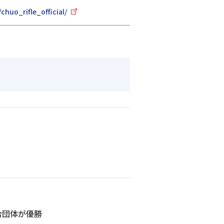
huo_rifle_official/
合団体が優勝