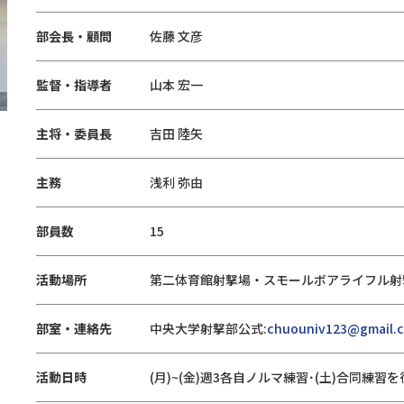
部会長・顧問
佐藤 文彦
監督・指導者
山本 宏一
主将・委員長
吉田 陸矢
主務
浅利 弥由
部員数
15
活動場所
第二体育館射撃場・スモールボアライフル射
部室・連絡先
中央大学射撃部公式:
chuouniv123@gmail.
活動日時
(月)~(金)週3各自ノルマ練習･(土)合同練習