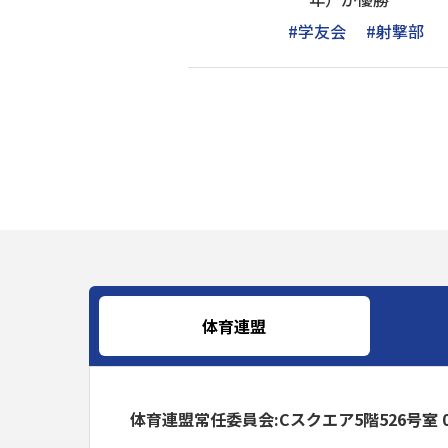
#学友会
#射撃部
体育連盟
体育連盟常任委員会:Cスクエア5階526号室 042