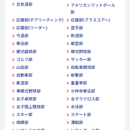
合気道部
アメリカンフットボール
部
応援部(チアリーディング)
応援部(ブラスコアー)
応援部(リーダー)
空手部
弓道部
剣道部
拳法部
航空部
硬式庭球部
硬式野球部
ゴルフ部
サッカー部
山岳部
自転車競技部
自動車部
射撃部
柔道部
重量挙部
準硬式野球部
少林寺拳法部
女子卓球部
女子ラクロス部
女子陸上競技部
水泳部
スキー部
スケート部
相撲部
漕艇部