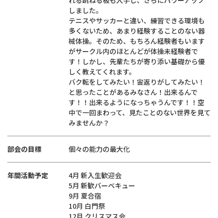
れる跳ねる板も入手し、さらにパワーアップ
しました。
テニスやサッカーと違い、練習できる環境も
多くないため、あまり経験することのない器
械体操。そのため、もちろん経験者もいます
がサークル内のほとんどが体操未経験者で
す！しかし、先輩たちが寄り添い基礎から優
しく教えてくれます。
バク転をしてみたい！宙返りがしてみたい！
と思ったことがあるみなさん！出来るんで
す！！出来るようになっちゃうんです！！空
中で一回まわって、見たことのない世界を見て
みませんか？
部会の目標
個々の能力の最大化
年間活動予定
4月 新入生歓迎会
5月 新歓バーベキュー
9月 夏合宿
10月 白門祭
12月 クリスマス会