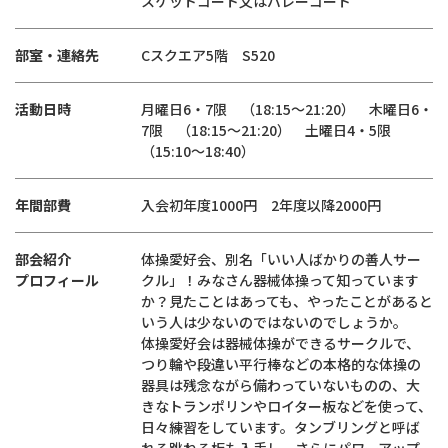
スケットコート又はバレーコート
部室・連絡先
Cスクエア5階 S520
活動日時
月曜日6・7限 （18:15〜21:20） 木曜日6・
7限 （18:15〜21:20） 土曜日4・5限
（15:10～18:40）
年間部費
入会初年度1000円 2年度以降2000円
部会紹介
体操愛好会、別名「いい人ばかりの善人サー
プロフィール
クル」！みなさん器械体操って知っています
か？見たことはあっても、やったことがあると
いう人は少ないのではないのでしょうか。
体操愛好会は器械体操ができるサークルで、
つり輪や段違い平行棒などの本格的な体操の
器具は残念ながら備わっていないものの、大
きなトランポリンやロイター板などを使って、
日々練習をしています。タンブリングと呼ば