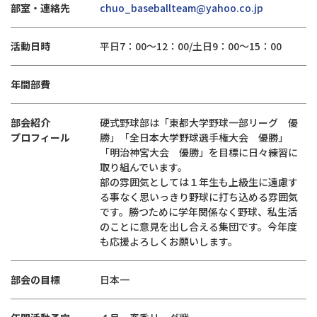
部室・連絡先
chuo_baseballteam@yahoo.co.jp
活動日時
平日7：00～12：00/土日9：00～15：00
年間部費
部会紹介
硬式野球部は「東都大学野球一部リーグ 優
プロフィール
勝」「全日本大学野球選手権大会 優勝」
「明治神宮大会 優勝」を目標に日々練習に
取り組んでいます。
部の雰囲気としては１年生も上級生に遠慮す
る事なく思いっきり野球に打ち込める雰囲気
です。勝つために学年関係なく野球、私生活
のことに意見を出し合える集団です。今年度
も応援よろしくお願いします。
部会の目標
日本一