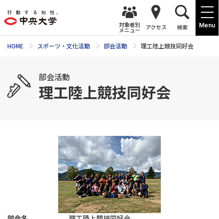
対象者別
Menu
アクセス
検索
メニュー
HOME
スポーツ・文化活動
部会活動
理工陸上競技同好会
部会活動
理工陸上競技同好会
部会名
理工陸上競技同好会