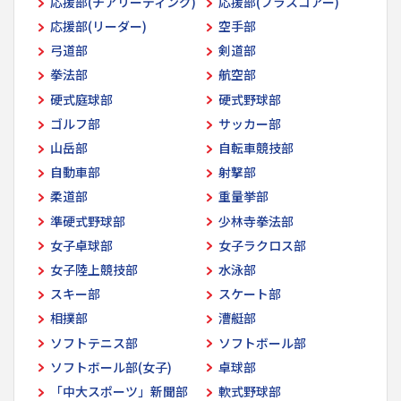
応援部(チアリーディング)
応援部(ブラスコアー)
応援部(リーダー)
空手部
弓道部
剣道部
拳法部
航空部
硬式庭球部
硬式野球部
ゴルフ部
サッカー部
山岳部
自転車競技部
自動車部
射撃部
柔道部
重量挙部
準硬式野球部
少林寺拳法部
女子卓球部
女子ラクロス部
女子陸上競技部
水泳部
スキー部
スケート部
相撲部
漕艇部
ソフトテニス部
ソフトボール部
ソフトボール部(女子)
卓球部
「中大スポーツ」新聞部
軟式野球部