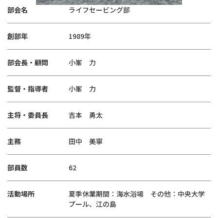
部会名
ライフセービング部
創部年
1989年
部会長・顧問
小峯 力
監督・指導者
小峯 力
主将・委員長
吉本 勇太
主務
田中 美寧
部員数
62
活動場所
夏季休業期間：海水浴場 その他：中央大学
プール、江の島