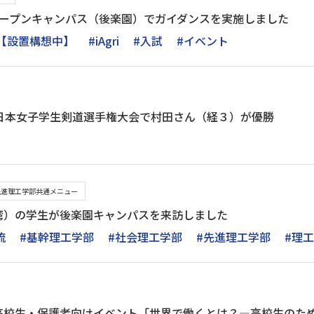
日)、オープンキャンパス（後楽園）でガイダンスを実施しました
【設置構想中】
#iAgri
#入試
#イベント
全日本女子学生剣道選手権大会で村田さん（経３）が優勝
先進理工学部共通メニュー
湾）の学生が後楽園キャンパスを来訪しました
流
#基幹理工学部
#社会理工学部
#先進理工学部
#理
高校生・保護者向けイベント「世界で働くとは？―高校生のた