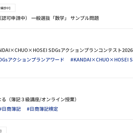
置構想中】
認可申請中） 一般選抜「数学」 サンプル問題
DAI×CHUO×HOSEI SDGsアクションプランコンテスト20
DGsアクションプランアワード
#KANDAI×CHUO×HOS
なる（簿記３級講座/オンライン授業）
#日商簿記
#日商簿記検定
中】