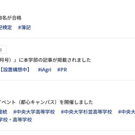
8名が合格
記検定
#簿記
中】
7月号）」に本学部の記事が掲載されました
【設置構想中】
#iAgri
#PR
イベント（都心キャンパス）を開催しました
接続
#中央大学高等学校
#中央大学杉並高等学校
#中央
学校・高等学校