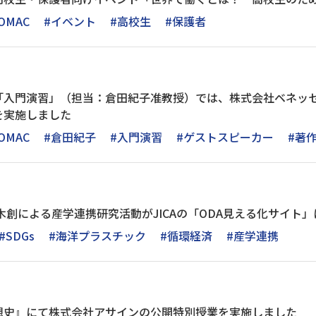
OMAC
#イベント
#高校生
#保護者
「入門演習」（担当：倉田紀子准教授）では、株式会社ベネッ
を実施しました
OMAC
#倉田紀子
#入門演習
#ゲストスピーカー
#著
木創による産学連携研究活動がJICAの「ODA見える化サイト
#SDGs
#海洋プラスチック
#循環経済
#産学連携
想史』にて株式会社アサインの公開特別授業を実施しました