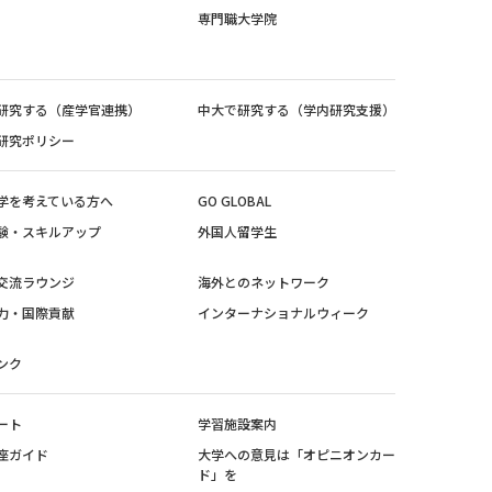
専門職大学院
研究する（産学官連携）
中大で研究する（学内研究支援）
研究ポリシー
学を考えている方へ
GO GLOBAL
験・スキルアップ
外国人留学生
交流ラウンジ
海外とのネットワーク
力・国際貢献
インターナショナルウィーク
ンク
ート
学習施設案内
座ガイド
大学への意見は「オピニオンカー
ド」を