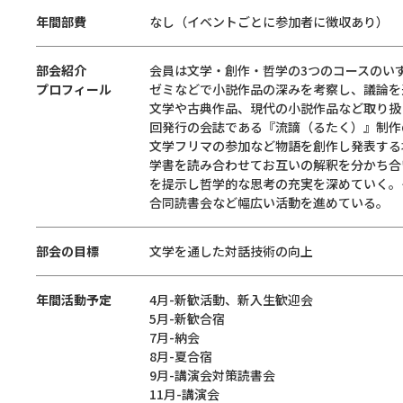
年間部費
なし（イベントごとに参加者に徴収あり）
部会紹介
会員は文学・創作・哲学の3つのコースのい
プロフィール
ゼミなどで小説作品の深みを考察し、議論を
文学や古典作品、現代の小説作品など取り扱
回発行の会誌である『流謫（るたく）』制作
文学フリマの参加など物語を創作し発表する
学書を読み合わせてお互いの解釈を分かち合
を提示し哲学的な思考の充実を深めていく。
合同読書会など幅広い活動を進めている。
部会の目標
文学を通した対話技術の向上
年間活動予定
4月-新歓活動、新入生歓迎会
5月-新歓合宿
7月-納会
8月-夏合宿
9月-講演会対策読書会
11月-講演会