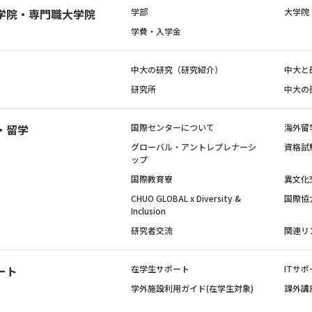
学院・専門職大学院
学部
大学院
学費・入学金
中大の研究（研究紹介）
中大と
研究所
中大の
・留学
国際センターについて
海外留
グローバル・アントレプレナーシ
資格試
ップ
国際教育寮
異文化
CHUO GLOBAL x Diversity &
国際協
Inclusion
研究者交流
関連リ
ート
在学生サポート
ITサポ
学外施設利用ガイド(在学生対象)
課外講