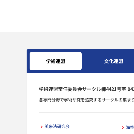
学術連盟
文化連盟
学術連盟常任委員会サークル棟4421号室 042-6
各専門分野で学術研究を追究するサークルの集ま
英米法研究会
海