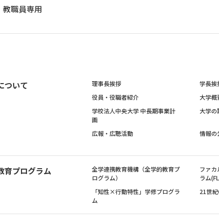
教職員専用
について
理事長挨拶
学長挨
役員・役職者紹介
大学概
学校法人中央大学 中長期事業計
大学の
画
広報・広聴活動
情報の
教育プログラム
全学連携教育機構（全学的教育プ
ファカ
ログラム）
ラム(FL
「知性×行動特性」学修プログラ
21世
ム