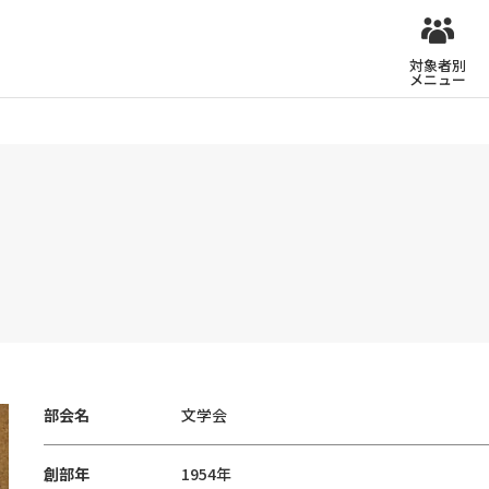
対象者別
メニュー
部会名
文学会
創部年
1954年