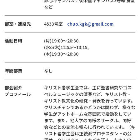
都心キャンパス：後楽園キャンパス3号館 食堂
など
部室・連絡先
4533号室
chuo.kgk@gmail.com
活動日時
(月)19:00～20:30,
(水or木)12:55～13:15,
(木)19:30～20:30
年間部費
なし
部会紹介
キリスト者学生会では、主に聖書研究やゴス
プロフィール
ペルミュージックの演奏など、キリスト教・
キリスト教文化の研究・発表を行っています。
クリスチャンであるかどうかは問わず、様々な
学生がアットホームな雰囲気で活動をしてい
ます。また、他大学の同様のサークル、同好
会などとの交流も盛んに行われています。（キ
リスト者学生会は正統派プロテスタントの公