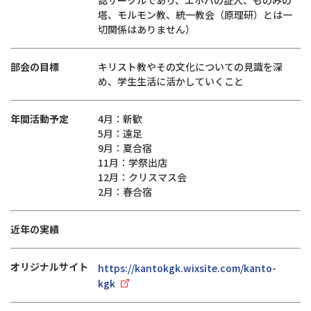
認サークルであり、エホバの証人、ものみの
塔、モルモン教、統一教会（原理研）とは一
切関係はありません）
部会の目標
キリスト教やその文化についての見識を深
め、学生生活に活かしていくこと
年間活動予定
4月：新歓
5月：遠足
9月：夏合宿
11月：学祭出店
12月：クリスマス会
2月：春合宿
近年の実績
オリジナルサイト
https://kantokgk.wixsite.com/kanto-
kgk