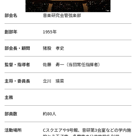
部会名
音楽研究会管弦楽部
創部年
1955年
部会長・顧問
猪股 孝史
監督・指導者
佐藤 寿一（当団常任指揮者）
主将・委員長
立川 瑛菜
主務
部員数
約80人
活動場所
Cスクエアや9号館、音研第3会室などの学内施