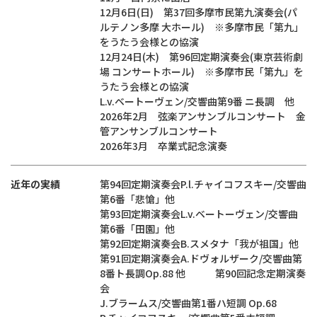
12月6日(日) 第37回多摩市民第九演奏会(パ
ルテノン多摩 大ホール) ※多摩市民「第九」
をうたう会様との協演
12月24日(木) 第96回定期演奏会(東京芸術劇
場 コンサートホール) ※多摩市民「第九」を
うたう会様との協演
L.v.ベートーヴェン/交響曲第9番 ニ長調 他
2026年2月 弦楽アンサンブルコンサート 金
管アンサンブルコンサート
2026年3月 卒業式記念演奏
近年の実績
第94回定期演奏会P.l.チャイコフスキー/交響曲
第6番「悲愴」他
第93回定期演奏会L.v.ベートーヴェン/交響曲
第6番「田園」他
第92回定期演奏会B.スメタナ「我が祖国」他
第91回定期演奏会A.ドヴォルザーク/交響曲第
8番ト長調Op.88 他 第90回記念定期演奏
会
J.ブラームス/交響曲第1番ハ短調 Op.68