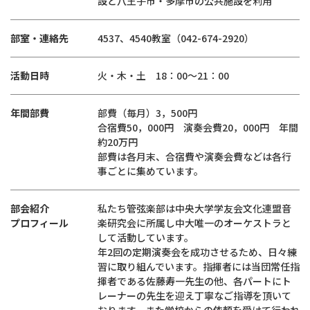
設と八王子市・多摩市の公共施設を利用
部室・連絡先
4537、4540教室（042-674-2920）
活動日時
火・木・土 18：00～21：00
年間部費
部費（毎月）3，500円
合宿費50，000円 演奏会費20，000円 年間
約20万円
部費は各月末、合宿費や演奏会費などは各行
事ごとに集めています。
部会紹介
私たち管弦楽部は中央大学学友会文化連盟音
プロフィール
楽研究会に所属し中大唯一のオーケストラと
して活動しています。
年2回の定期演奏会を成功させるため、日々練
習に取り組んでいます。指揮者には当団常任指
揮者である佐藤寿一先生の他、各パートにト
レーナーの先生を迎え丁寧なご指導を頂いて