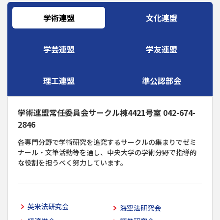
学術連盟
文化連盟
学芸連盟
学友連盟
理工連盟
準公認部会
学術連盟常任委員会サークル棟4421号室 042-674-
2846
各専門分野で学術研究を追究するサークルの集まりでゼミ
ナール・文筆活動等を通し、中央大学の学術分野で指導的
な役割を担うべく努力しています。
英米法研究会
海空法研究会