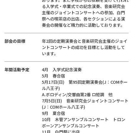
おります。また学校からの依頼を受けて行われ
る入学式・卒業式での記念演奏、音楽研究会
主催のジョイントコンサートへの参加、白門
祭への喫茶店の出店、各セクションによる演
奏会の開催など精力的に活動しております。
部会の目標
年2回の定期演奏会と音楽研究会主催のジョイ
ントコンサートの成功を目標とし活動をして
います。
年間活動予定
4月 入学式記念演奏
5月 春合宿
5月17日(日) 第95回定期演奏会(J：COMホー
ル八王子)
A.ボロディン/交響曲第2番 ロ短調 他
7月5日(日) 音楽研究会ジョイントコンサート
(J：COMホール八王子)
9月 夏合宿
10月 木管アンサンブルコンサート トロン
ボーンアンサンブルコンサート
11月 白門祭に出店