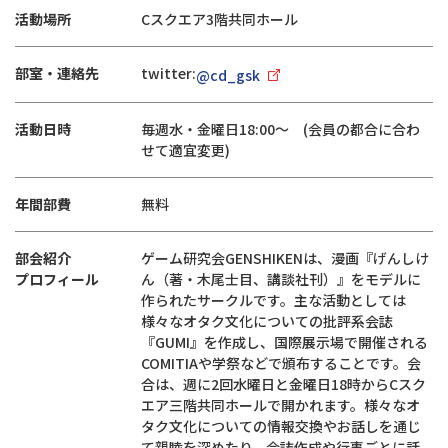
活動場所
Cスクエア3階共同ホール
部室・連絡先
twitter:
@cd_gsk
活動日時
毎週水・金曜日18:00～ (会員の都合に合わ
せて適宜変更)
年間部費
無料
部会紹介
ゲーム研究会GENSHIKENは、漫画『げんしけ
プロフィール
ん（著・木尾士目、講談社刊）』をモデルに
作られたサークルです。主な活動としては
様々なオタク文化についての批評系会誌
『GUMI』を作成し、国際展示場で開催される
COMITIAや学祭などで頒布することです。会
合は、週に2回水曜日と金曜日18時からCスク
エア三階共同ホールで開かれます。様々なオ
タク文化についての情報交換やお話しを通じ
て親睦を深めたり、会誌作成や行事ごとに話