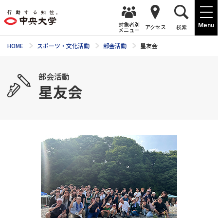
対象者別
Menu
アクセス
検索
メニュー
HOME
スポーツ・文化活動
部会活動
星友会
部会活動
星友会