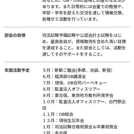
問などの、OB・OGの皆様との盛んな交流が
あります。また日常的には会室での勉強や、
学部・学年を超えた交流を通して情報交換、
各種ゼミ活動を行っています。
部会の目標
司法試験予備試験や公認会計士試験をはじ
め、室員各自が、資格取得を含めた高い目標
を達成すること。また部会としては、活動を
通してそのサポートをすること。
年間活動予定
５月：新歓ご飯会(多摩、池袋、新宿）
６月：経済部OB講演会
７月：現役、OB合同バーベキュー
８月：監査法人オフィスツアー
９月：夏合宿、東京地方裁判所見学会
１０月：監査法人オフィスツアー、白門祭出
店
１１月：OB総会
１２月：現役生忘年会
１月：司法試験合格祝賀会＆卒業祝賀会
２月：冬合宿