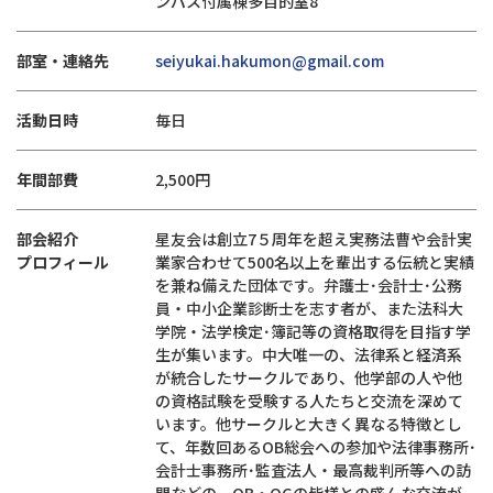
ンパス付属棟多目的室8
部室・連絡先
seiyukai.hakumon@gmail.com
活動日時
毎日
年間部費
2,500円
部会紹介
星友会は創立7５周年を超え実務法曹や会計実
プロフィール
業家合わせて500名以上を輩出する伝統と実績
を兼ね備えた団体です。弁護士･会計士･公務
員・中小企業診断士を志す者が、また法科大
学院・法学検定･簿記等の資格取得を目指す学
生が集います。中大唯一の、法律系と経済系
が統合したサークルであり、他学部の人や他
の資格試験を受験する人たちと交流を深めて
います。他サークルと大きく異なる特徴とし
て、年数回あるOB総会への参加や法律事務所･
会計士事務所･監査法人・最高裁判所等への訪