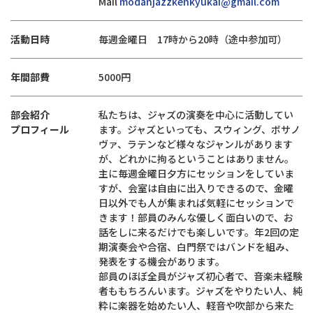
Mail
modanjazzkenkyukai@gmail.com
活動日時
毎週金曜日 17時から20時（途中参加可）
年間部費
5000円
部会紹介
私たちは、ジャズの演奏を中心に活動してい
プロフィール
ます。ジャズといっても、スウィング、ボサノ
ヴァ、ラテンなど様々なジャンルがあります
が、どれかに拘るということはありません。
主に毎週金曜日夕方にセッションをしていま
すが、会室は自由に出入りできるので、金曜
日以外でも人が集まれば気軽にセッションで
きます！部員のみんな優しく面白いので、お
話をしに来るだけでも楽しいです。年2回の定
期演奏会や合宿、白門祭ではバンドを組み、
発表をする機会があります。
部員のほぼ全員がジャズ初心者で、音楽未経験
者ももちろんいます。ジャズをやりたい人、純
粋に楽器を始めたい人、軽音や吹部から来た