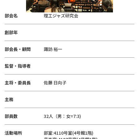
部会名
理工ジャズ研究会
創部年
部会長・顧問
諏訪 裕一
監督・指導者
主将・委員長
佐藤 日向子
主務
部員数
32人（男：女=7:3)
活動場所
部室:4110号室(4号館1階)