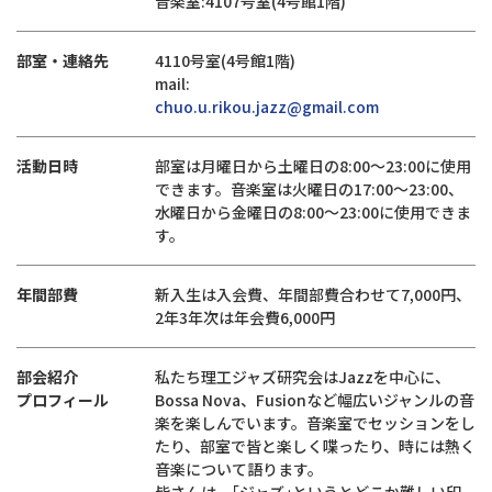
音楽室:4107号室(4号館1階)
部室・連絡先
4110号室(4号館1階)
mail:
chuo.u.rikou.jazz@gmail.com
活動日時
部室は月曜日から土曜日の8:00～23:00に使用
できます。音楽室は火曜日の17:00～23:00、
水曜日から金曜日の8:00～23:00に使用できま
す。
年間部費
新入生は入会費、年間部費合わせて7,000円、
2年3年次は年会費6,000円
部会紹介
私たち理工ジャズ研究会はJazzを中心に、
プロフィール
Bossa Nova、Fusionなど幅広いジャンルの音
楽を楽しんでいます。音楽室でセッションをし
たり、部室で皆と楽しく喋ったり、時には熱く
音楽について語ります。