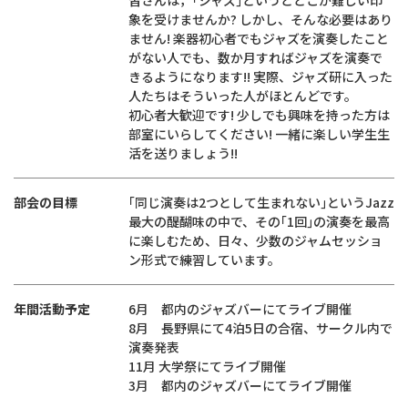
皆さんは，｢ジャズ｣というとどこか難しい印
象を受けませんか? しかし、そんな必要はあり
ません! 楽器初心者でもジャズを演奏したこと
がない人でも、数か月すればジャズを演奏で
きるようになります!! 実際、ジャズ研に入った
人たちはそういった人がほとんどです。
初心者大歓迎です! 少しでも興味を持った方は
部室にいらしてください! 一緒に楽しい学生生
活を送りましょう!!
部会の目標
｢同じ演奏は2つとして生まれない｣というJazz
最大の醍醐味の中で、その｢1回｣の演奏を最高
に楽しむため、日々、少数のジャムセッショ
ン形式で練習しています。
年間活動予定
6月 都内のジャズバーにてライブ開催
8月 長野県にて4泊5日の合宿、サークル内で
演奏発表
11月 大学祭にてライブ開催
3月 都内のジャズバーにてライブ開催