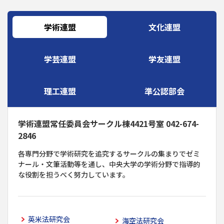
学術連盟
文化連盟
学芸連盟
学友連盟
理工連盟
準公認部会
学術連盟常任委員会サークル棟4421号室 042-674-
2846
各専門分野で学術研究を追究するサークルの集まりでゼミ
ナール・文筆活動等を通し、中央大学の学術分野で指導的
な役割を担うべく努力しています。
英米法研究会
海空法研究会