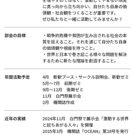
を増やすのではなく、激動してやまない現実
に真っ向から立ち向かい、自分たち自身の価
値観・社会観をつくることが重要です。
ぜひ私たちと一緒に活動してみませんか？
部会の目標
・戦争的危機や貧困が生み出される社会の本
質を捉えること。それを通じて自分たち自身
の価値観や視座を持つこと。
・世界と日本で巻き起こる様々な問題を解決
するために新たな理論を創造すること。
年間活動予定
4月 新歓ブース・サークル説明会、新歓ゼミ
5月～7月 前期ゼミ
9月～12月 後期ゼミ
11月 白門祭展示会
2月 機関誌作成
近年の実績
2024年11月 白門祭で展示会「激動する世界
と起ちあがる人々」を開催
2025年3月 機関誌『OCEAN』第28号を発行