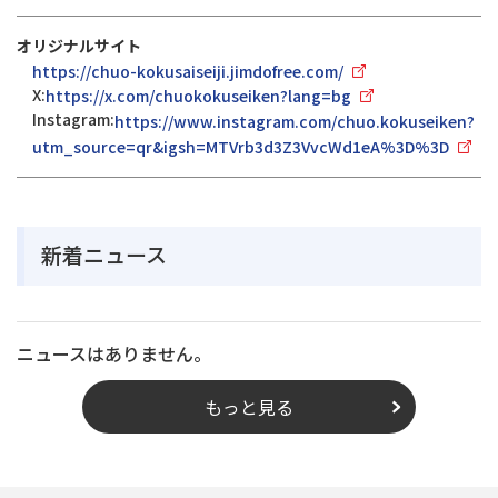
オリジナルサイト
https://chuo-kokusaiseiji.jimdofree.com/
X:
https://x.com/chuokokuseiken?lang=bg
Instagram:
https://www.instagram.com/chuo.kokuseiken?
utm_source=qr&igsh=MTVrb3d3Z3VvcWd1eA%3D%3D
新着ニュース
ニュースはありません。
もっと見る