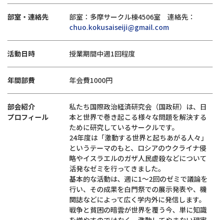
部室・連絡先
部室：多摩サークル棟4506室 連絡先：
chuo.kokusaiseiji@gmail.com
活動日時
授業期間中週1回程度
年間部費
年会費1000円
部会紹介
私たち国際政治経済研究会（国政研）は、日
プロフィール
本と世界で巻き起こる様々な問題を解決する
ために研究しているサークルです。
24年度は「激動する世界と起ちあがる人々」
というテーマのもと、ロシアのウクライナ侵
略やイスラエルのガザ人民虐殺などについて
活発なゼミを行ってきました。
基本的な活動は、週に1～2回のゼミで議論を
行い、その成果を白門祭での展示発表や、機
関誌などによって広く学内外に発信します。
戦争と貧困の暗雲が世界を覆う今、単に知識