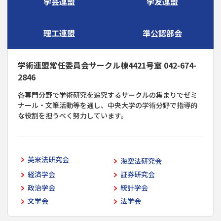
学芸連盟
学友連盟
理工連盟
準公認部会
学術連盟常任委員会サークル棟4421号室 042-674-
2846
各専門分野で学術研究を追究するサークルの集まりでゼミ
ナール・文筆活動等を通し、中央大学の学術分野で指導的
な役割を担うべく努力しています。
英米法研究会
海空法研究会
経済学会
証券研究会
政治学会
統計学会
文学会
法学会