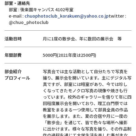
部室・連絡先
部室 : 後楽園キャンパス 4102号室
e-mail :
chuophotoclub_korakuen@yahoo.co.jp
twitter :
@chuo_photoclub
活動日時
月に1度の散歩会、年に数回の展示会 等
年間部費
5000円(2021年度は2500円)
部会紹介
写真会では主な活動として自分たちで写真を
プロフィール
撮り、展示会を開いています。主にデジタル写
真ですが、部室には暗室があり、今では珍し
くなってきたモノクロ写真の現像や焼きも行
っています。校外のギャラリーを借りて年に四
回程度展示会を開いており、理工白門祭では
教室をまるまる一つ使用して部員全員の作品
を展示します。また、夏の合宿や月に一度の
「散歩会」を通じて、皆で色々な場所へ撮影
に出かけます。様々な写真を撮り、その作品制
作の過程を通じて大学生活を楽しむ事が主な