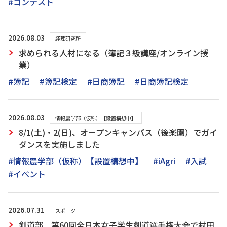
#コンテスト
2026.08.03
経理研究所
求められる人材になる（簿記３級講座/オンライン授
業）
#簿記
#簿記検定
#日商簿記
#日商簿記検定
2026.08.03
情報農学部（仮称）【設置構想中】
8/1(土)・2(日)、オープンキャンパス（後楽園）でガイ
ダンスを実施しました
#情報農学部（仮称）【設置構想中】
#iAgri
#入試
#イベント
2026.07.31
スポーツ
剣道部 第60回全日本女子学生剣道選手権大会で村田