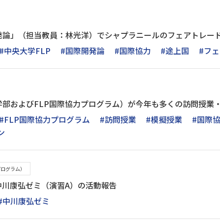
発論」（担当教員：林光洋）でシャプラニールのフェアトレー
#中央大学FLP
#国際開発論
#国際協力
#途上国
#フ
学部およびFLP国際協力プログラム）が今年も多くの訪問授業
#FLP国際協力プログラム
#訪問授業
#模擬授業
#国際
ン
プログラム）
中川康弘ゼミ（演習A）の活動報告
#中川康弘ゼミ