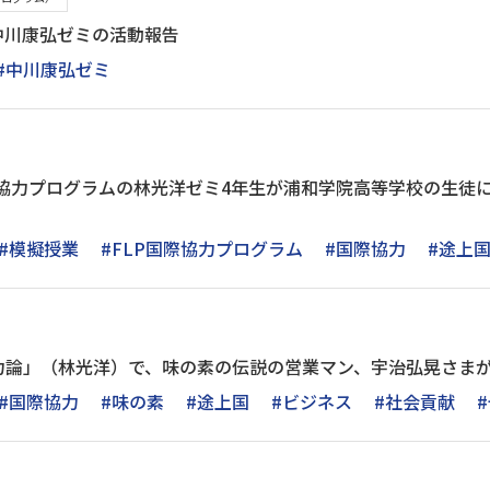
中川康弘ゼミの活動報告
#中川康弘ゼミ
際協力プログラムの林光洋ゼミ4年生が浦和学院高等学校の生徒
#模擬授業
#FLP国際協力プログラム
#国際協力
#途上
力論」（林光洋）で、味の素の伝説の営業マン、宇治弘晃さま
#国際協力
#味の素
#途上国
#ビジネス
#社会貢献