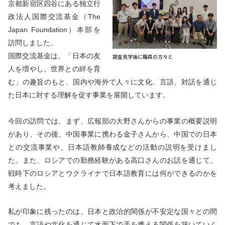
京都新宿区四谷にある独立行
政法人国際交流基金
（The
Japan Foundation）本部
を
訪問しました。
国際交流基金は、「日本の友
調査見学後に職員の方々と
人を増やし、世界との絆を育
む」の趣旨のもと
、
国内や海外で人々に文化、言語、対話を通じ
た日本に対する理解を促す事業を展開しています。
今回の訪問では、まず、広報部の大野さんからの事業の概要説明
があり、その後、中国事業に携わる金子さんから、中国での日本
との交流事業や、日本語教師養成などの活動の説明を受けまし
た。また、ロシアでの勤務経験がある高口さんのお話を通じて、
戦時下のロシアとウクライナで日本語教育には何ができるのかを
考えました。
私が印象に残ったのは、日本と政治的関係が不安定な国々との間
でも、言語や文化を通じて水面下で手を携える関係を築いていく