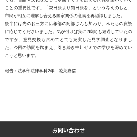
ことの重要性です。
「親日派より知日派を
」
という考えのもと、
市民が相互に理解し合える国家関係の意義を再認識しました。
後半には先のお三方に広報部の阿部さんも加わり、私たちの質疑
に応じてくださいました。気が付けば実に
2
時間も経過していたの
ですが、意見交換も含めてとても充実した見学調査となりまし
た。今回の訪問を踏まえ、引き続き中川ゼミでの学びを深めてい
こうと思います。
報告：法学部法律学科
2
年 鷲巣嘉信
お問い合わせ