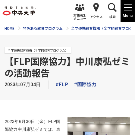
対象者別
Menu
アクセス
検索
メニュー
HOME
特色ある教育プログラム
全学連携教育機構（全学的教育プログ
全学連携教育機構（全学的教育プログラム）
【FLP国際協力】中川康弘ゼミ
の活動報告
#FLP
#国際協力
2023年07月04日
2023
年
6
月
30
日（金）FLP国
際協力中川康弘ゼミでは、東