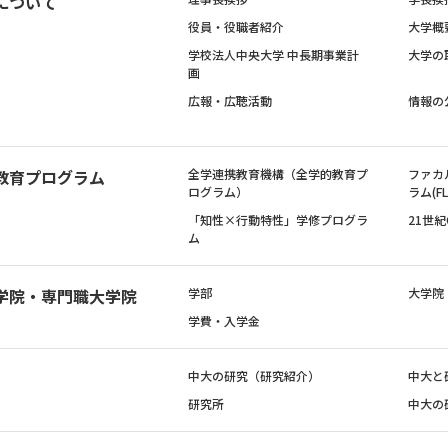
について
役員・役職者紹介
大学概
学校法人中央大学 中長期事業計
大学の
画
広報・広聴活動
情報の
教育プログラム
全学連携教育機構（全学的教育プ
ファカ
ログラム）
ラム(FL
「知性×行動特性」学修プログラ
21世
ム
学院・専門職大学院
学部
大学院
学費・入学金
中大の研究（研究紹介）
中大と
研究所
中大の