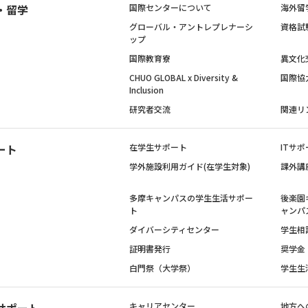
・留学
国際センターについて
海外留
グローバル・アントレプレナーシ
資格試
ップ
国際教育寮
異文化
CHUO GLOBAL x Diversity &
国際協
Inclusion
研究者交流
関連リ
ート
在学生サポート
ITサポ
学外施設利用ガイド(在学生対象)
課外講
多摩キャンパスの学生生活サポー
後楽園
ト
ャンパ
ダイバーシティセンター
学生相
証明書発行
奨学金
白門祭（大学祭）
学生生
サポート
キャリアセンター
地方へ