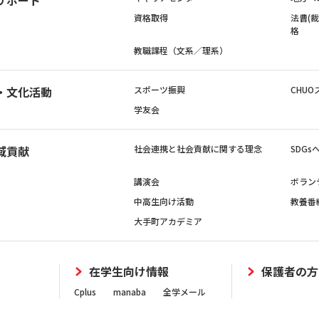
資格取得
法曹(
格
教職課程（文系／理系）
・文化活動
スポーツ振興
CHUO
学友会
域貢献
社会連携と社会貢献に関する理念
SDG
講演会
ボラン
中高生向け活動
教養番
大手町アカデミア
在学生向け情報
保護者の方
Cplus
manaba
全学メール