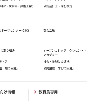
裁判官・検察官・弁護士)資
公認会計士・簿記検定
スポーツセンター(CSC)
部会活動
sへの取り組み
オープンカレッジ：クレセント・
アカデミー
ティア
社会・地域との連携
組「知の回廊」
公開講座「学びの回廊」
向け情報
教職員専用