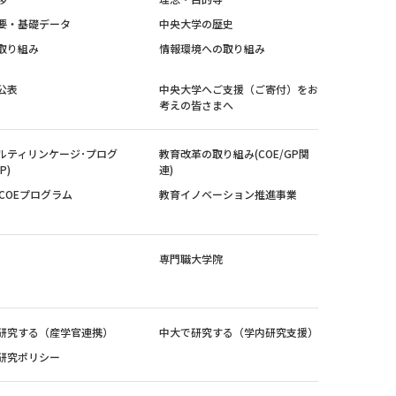
要・基礎データ
中央大学の歴史
取り組み
情報環境への取り組み
公表
中央大学へご支援（ご寄付）をお
考えの皆さまへ
ルティリンケージ･プログ
教育改革の取り組み(COE/GP関
P)
連)
紀COEプログラム
教育イノベーション推進事業
専門職大学院
研究する（産学官連携）
中大で研究する（学内研究支援）
研究ポリシー