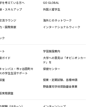
学を考えている方へ
GO GLOBAL
験・スキルアップ
外国人留学生
交流ラウンジ
海外とのネットワーク
力・国際貢献
インターナショナルウィーク
ンク
ート
学習施設案内
座ガイド
大学への意見は「オピニオンカー
ド」を
キャンパス・市ヶ谷田町キ
保健センター
スの学生生活サポート
談室
授業・定期試験、各種申請
野島廣司学術奨励基金事業
活実態調査
の就職（UIターン）
インターンシップ