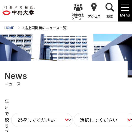
対象者別
Menu
アクセス
検索
メニュー
HOME
#途上国開発のニュース一覧
News
ニュース
年
月
で
絞
り