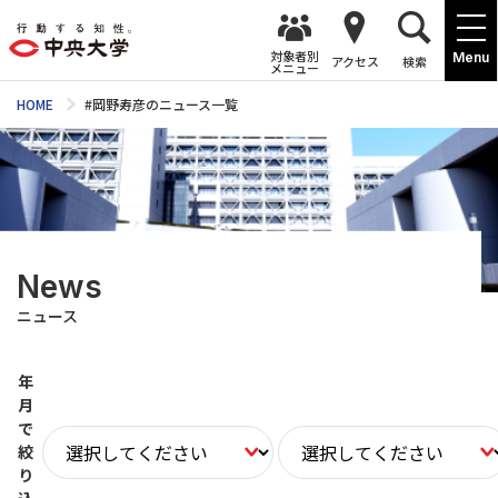
対象者別
Menu
アクセス
検索
メニュー
HOME
#岡野寿彦のニュース一覧
News
ニュース
年
月
で
絞
り