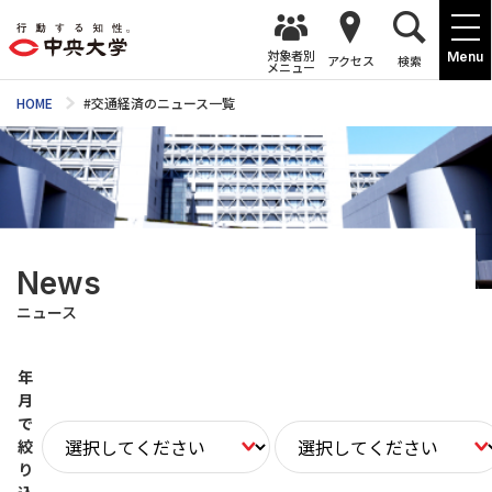
対象者別
Menu
アクセス
検索
メニュー
HOME
#交通経済のニュース一覧
News
ニュース
年
月
で
絞
り