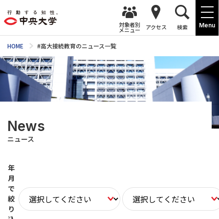
対象者別
Menu
アクセス
検索
メニュー
HOME
#高大接続教育のニュース一覧
News
ニュース
年
月
で
絞
り