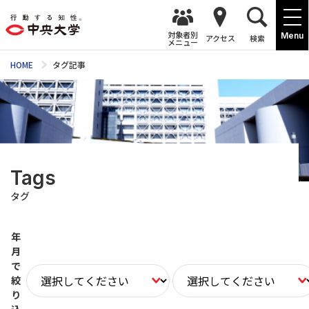
対象者別
Menu
アクセス
検索
メニュー
HOME
タグ記事
Tags
タグ
年
月
で
絞
り