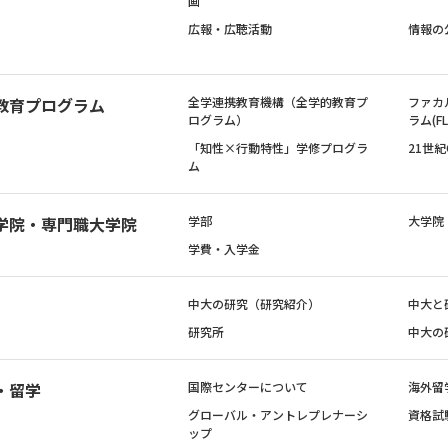
画
広報・広聴活動
情報の
教育プログラム
全学連携教育機構（全学的教育プ
ファカ
ログラム）
ラム(FL
「知性×行動特性」学修プログラ
21世
ム
学院・専門職大学院
学部
大学院
学費・入学金
中大の研究（研究紹介）
中大と
研究所
中大の
・留学
国際センターについて
海外留
グローバル・アントレプレナーシ
資格試
ップ