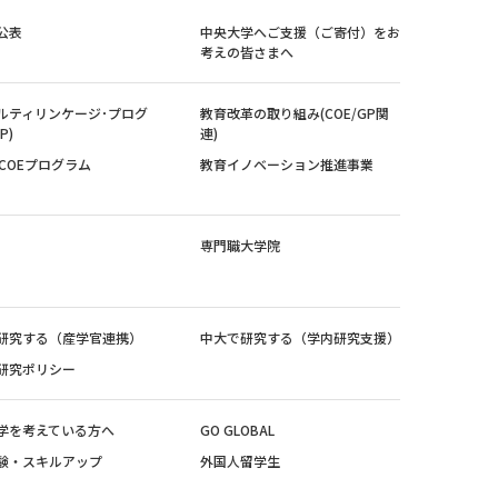
公表
中央大学へご支援（ご寄付）をお
考えの皆さまへ
ルティリンケージ･プログ
教育改革の取り組み(COE/GP関
P)
連)
紀COEプログラム
教育イノベーション推進事業
専門職大学院
研究する（産学官連携）
中大で研究する（学内研究支援）
研究ポリシー
学を考えている方へ
GO GLOBAL
験・スキルアップ
外国人留学生