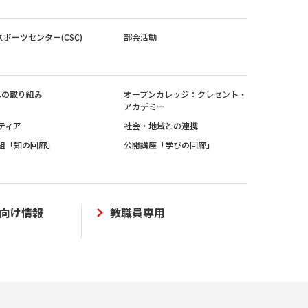
スポーツセンター(CSC)
部会活動
sへの取り組み
オープンカレッジ：クレセント・
アカデミー
ティア
社会・地域との連携
組「知の回廊」
公開講座「学びの回廊」
向け情報
教職員専用