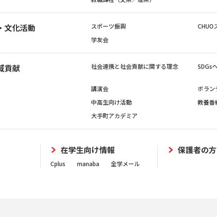
・文化活動
スポーツ振興
CHUO
学友会
域貢献
社会連携と社会貢献に関する理念
SDG
講演会
ボラン
中高生向け活動
教養番
大手町アカデミア
在学生向け情報
保護者の方
Cplus
manaba
全学メール