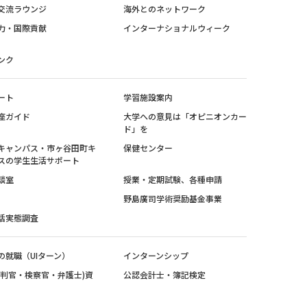
交流ラウンジ
海外とのネットワーク
力・国際貢献
インターナショナルウィーク
ンク
ート
学習施設案内
座ガイド
大学への意見は「オピニオンカー
ド」を
キャンパス・市ヶ谷田町キ
保健センター
スの学生生活サポート
談室
授業・定期試験、各種申請
野島廣司学術奨励基金事業
活実態調査
の就職（UIターン）
インターンシップ
裁判官・検察官・弁護士)資
公認会計士・簿記検定