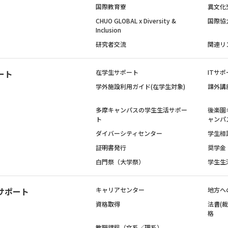
国際教育寮
異文化
CHUO GLOBAL x Diversity &
国際協
Inclusion
研究者交流
関連リ
ート
在学生サポート
ITサポ
学外施設利用ガイド(在学生対象)
課外講
多摩キャンパスの学生生活サポー
後楽園
ト
ャンパ
ダイバーシティセンター
学生相
証明書発行
奨学金
白門祭（大学祭）
学生生
サポート
キャリアセンター
地方へ
資格取得
法曹(
格
教職課程（文系／理系）