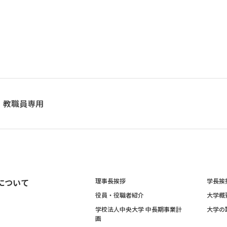
教職員専用
について
理事長挨拶
学長挨
役員・役職者紹介
大学概
学校法人中央大学 中長期事業計
大学の
画