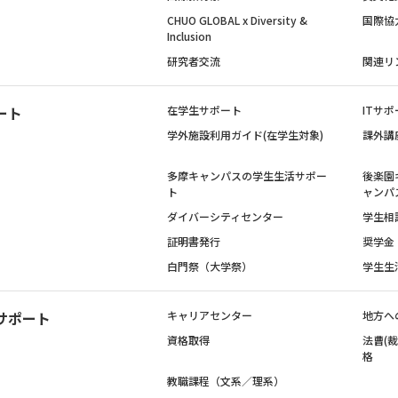
CHUO GLOBAL x Diversity &
国際協
Inclusion
研究者交流
関連リ
ート
在学生サポート
ITサポ
学外施設利用ガイド(在学生対象)
課外講
多摩キャンパスの学生生活サポー
後楽園
ト
ャンパ
ダイバーシティセンター
学生相
証明書発行
奨学金
白門祭（大学祭）
学生生
サポート
キャリアセンター
地方へ
資格取得
法曹(
格
教職課程（文系／理系）