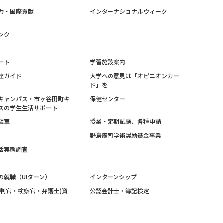
力・国際貢献
インターナショナルウィーク
ンク
ート
学習施設案内
座ガイド
大学への意見は「オピニオンカー
ド」を
キャンパス・市ヶ谷田町キ
保健センター
スの学生生活サポート
談室
授業・定期試験、各種申請
野島廣司学術奨励基金事業
活実態調査
の就職（UIターン）
インターンシップ
裁判官・検察官・弁護士)資
公認会計士・簿記検定