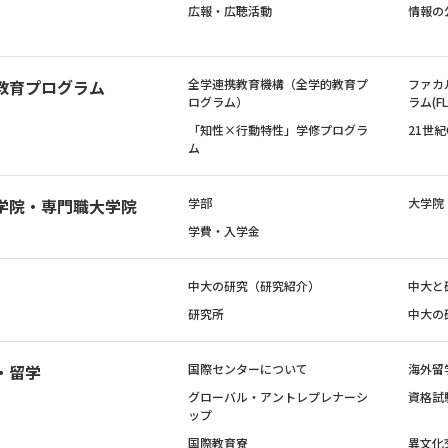
広報・広聴活動
情報の
教育プログラム
全学連携教育機構（全学的教育プ
ファカ
ログラム）
ラム(FL
「知性×行動特性」学修プログラ
21世
ム
学院・専門職大学院
学部
大学院
学費・入学金
中大の研究（研究紹介）
中大と
研究所
中大の
・留学
国際センターについて
海外留
グローバル・アントレプレナーシ
資格試
ップ
国際教育寮
異文化