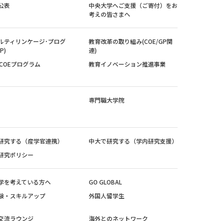
公表
中央大学へご支援（ご寄付）をお
考えの皆さまへ
ルティリンケージ･プログ
教育改革の取り組み(COE/GP関
P)
連)
紀COEプログラム
教育イノベーション推進事業
専門職大学院
研究する（産学官連携）
中大で研究する（学内研究支援）
研究ポリシー
学を考えている方へ
GO GLOBAL
験・スキルアップ
外国人留学生
交流ラウンジ
海外とのネットワーク