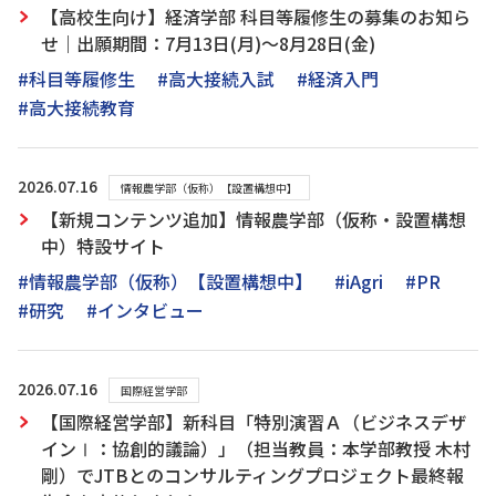
【高校生向け】経済学部 科目等履修生の募集のお知ら
せ｜出願期間：7月13日(月)～8月28日(金)
#科目等履修生
#高大接続入試
#経済入門
#高大接続教育
2026.07.16
情報農学部（仮称）【設置構想中】
【新規コンテンツ追加】情報農学部（仮称・設置構想
中）特設サイト
#情報農学部（仮称）【設置構想中】
#iAgri
#PR
#研究
#インタビュー
2026.07.16
国際経営学部
【国際経営学部】新科目「特別演習Ａ（ビジネスデザ
インⅠ：協創的議論）」（担当教員：本学部教授 木村
剛）でJTBとのコンサルティングプロジェクト最終報